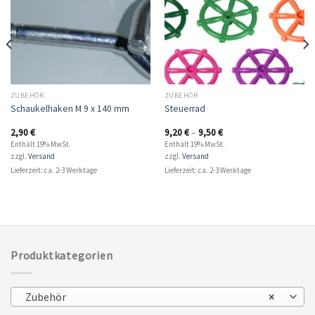
ZUBEHÖR
ZUBEHÖR
Schaukelhaken M 9 x 140 mm
Steuerrad
2,90
€
9,20
€
–
9,50
€
Enthält 19% MwSt.
Enthält 19% MwSt.
zzgl.
Versand
zzgl.
Versand
Lieferzeit: ca. 2-3 Werktage
Lieferzeit: ca. 2-3 Werktage
Produktkategorien
Zubehör
×