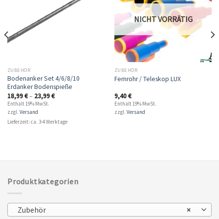
NICHT VORRÄTIG
ZUBEHÖR
ZUBEHÖR
Bodenanker Set 4/6/8/10
Fernrohr / Teleskop LUX
Erdanker Bodenspieße
18,99
€
–
23,99
€
9,40
€
Enthält 19% MwSt.
Enthält 19% MwSt.
zzgl.
Versand
zzgl.
Versand
Lieferzeit: ca. 3-4 Werktage
Produktkategorien
Zubehör
×