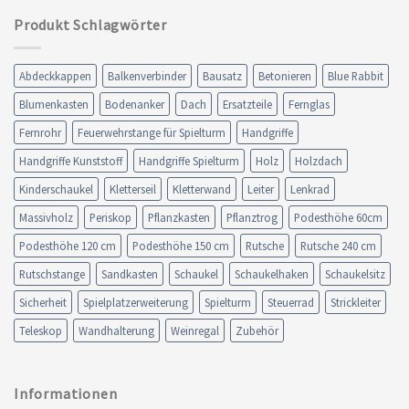
Produkt Schlagwörter
Abdeckkappen
Balkenverbinder
Bausatz
Betonieren
Blue Rabbit
Blumenkasten
Bodenanker
Dach
Ersatzteile
Fernglas
Fernrohr
Feuerwehrstange für Spielturm
Handgriffe
Handgriffe Kunststoff
Handgriffe Spielturm
Holz
Holzdach
Kinderschaukel
Kletterseil
Kletterwand
Leiter
Lenkrad
Massivholz
Periskop
Pflanzkasten
Pflanztrog
Podesthöhe 60cm
Podesthöhe 120 cm
Podesthöhe 150 cm
Rutsche
Rutsche 240 cm
Rutschstange
Sandkasten
Schaukel
Schaukelhaken
Schaukelsitz
Sicherheit
Spielplatzerweiterung
Spielturm
Steuerrad
Strickleiter
Teleskop
Wandhalterung
Weinregal
Zubehör
Informationen