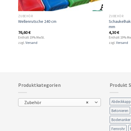
ZUBEHÖR
ZUBEHÖR
Schaukelhake
Wellenrutsche 240 cm
mm
76,60
€
4,30
€
Enthält 19% MwSt.
Enthält 19% Mw
zzgl.
Versand
zzgl.
Versand
Produktkategorien
Produkt 
Abdeckkapp
Zubehör
×
Betonieren
Bodenanker
Fernrohr