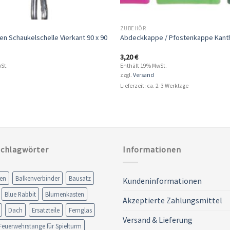
ZUBEHÖR
n Schaukelschelle Vierkant 90 x 90
Abdeckkappe / Pfostenkappe Kant
3,20
€
St.
Enthält 19% MwSt.
zzgl.
Versand
Lieferzeit: ca. 2-3 Werktage
Schlagwörter
Informationen
en
Balkenverbinder
Bausatz
Kundeninformationen
Blue Rabbit
Blumenkasten
Akzeptierte Zahlungsmittel
Dach
Ersatzteile
Fernglas
Versand & Lieferung
Feuerwehrstange für Spielturm