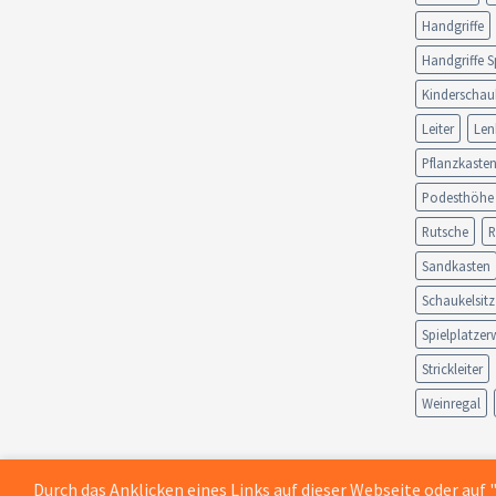
Handgriffe
Handgriffe S
Kinderschau
Leiter
Len
Pflanzkaste
Podesthöhe
Rutsche
R
Sandkasten
Schaukelsitz
Spielplatzer
Strickleiter
Weinregal
Durch das Anklicken eines Links auf dieser Webseite oder auf
Copyright 2026 © A&S Spieleland