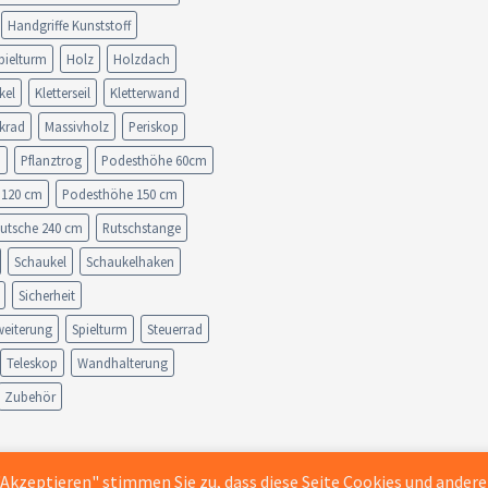
Handgriffe Kunststoff
pielturm
Holz
Holzdach
kel
Kletterseil
Kletterwand
krad
Massivholz
Periskop
n
Pflanztrog
Podesthöhe 60cm
 120 cm
Podesthöhe 150 cm
utsche 240 cm
Rutschstange
Schaukel
Schaukelhaken
Sicherheit
weiterung
Spielturm
Steuerrad
Teleskop
Wandhalterung
Zubehör
 "Akzeptieren" stimmen Sie zu, dass diese Seite Cookies und ander