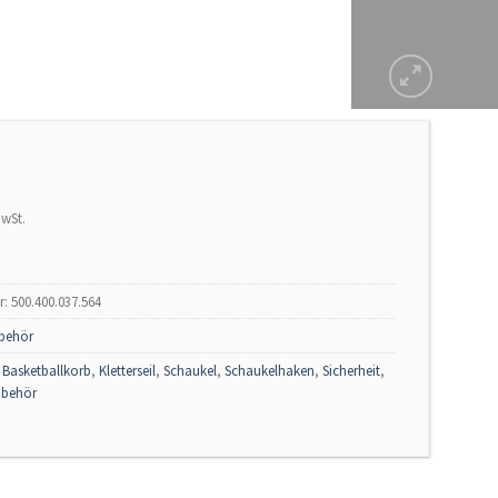
MwSt.
r:
500.400.037.564
behör
:
Basketballkorb
,
Kletterseil
,
Schaukel
,
Schaukelhaken
,
Sicherheit
,
behör