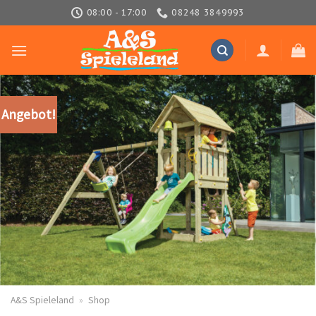
Skip
08:00 - 17:00
08248 3849993
to
content
Angebot!
A&S Spieleland
»
Shop