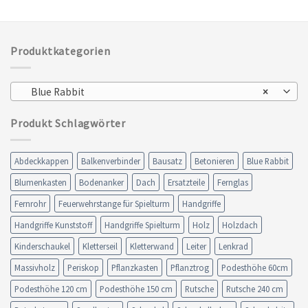
Produktkategorien
Blue Rabbit
×
Produkt Schlagwörter
Abdeckkappen
Balkenverbinder
Bausatz
Betonieren
Blue Rabbit
Blumenkasten
Bodenanker
Dach
Ersatzteile
Fernglas
Fernrohr
Feuerwehrstange für Spielturm
Handgriffe
Handgriffe Kunststoff
Handgriffe Spielturm
Holz
Holzdach
Kinderschaukel
Kletterseil
Kletterwand
Leiter
Lenkrad
Massivholz
Periskop
Pflanzkasten
Pflanztrog
Podesthöhe 60cm
Podesthöhe 120 cm
Podesthöhe 150 cm
Rutsche
Rutsche 240 cm