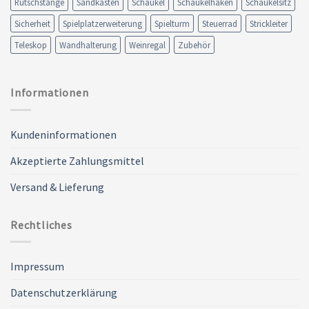
Rutschstange
Sandkasten
Schaukel
Schaukelhaken
Schaukelsitz
Sicherheit
Spielplatzerweiterung
Spielturm
Steuerrad
Strickleiter
Teleskop
Wandhalterung
Weinregal
Zubehör
Informationen
Kundeninformationen
Akzeptierte Zahlungsmittel
Versand & Lieferung
Rechtliches
Impressum
Datenschutzerklärung