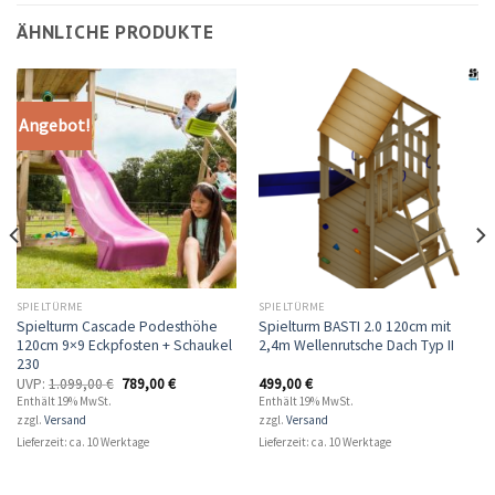
ÄHNLICHE PRODUKTE
Angebot!
SPIELTÜRME
SPIELTÜRME
Spielturm Cascade Podesthöhe
Spielturm BASTI 2.0 120cm mit
120cm 9×9 Eckpfosten + Schaukel
2,4m Wellenrutsche Dach Typ II
230
UVP:
1.099,00
€
789,00
€
499,00
€
Enthält 19% MwSt.
Enthält 19% MwSt.
zzgl.
Versand
zzgl.
Versand
Lieferzeit: ca. 10 Werktage
Lieferzeit: ca. 10 Werktage