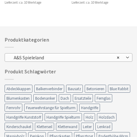
Lieferzeit: ca. 10 Werktage
Lieferzeit: ca. 10 Werktage
Produktkategorien
A&S Spieleland
×
Produkt Schlagwörter
Abdeckkappen
Balkenverbinder
Bausatz
Betonieren
Blue Rabbit
Blumenkasten
Bodenanker
Dach
Ersatzteile
Fernglas
Fernrohr
Feuerwehrstange für Spielturm
Handgriffe
Handgriffe Kunststoff
Handgriffe Spielturm
Holz
Holzdach
Kinderschaukel
Kletterseil
Kletterwand
Leiter
Lenkrad
Massivholz
Periskop
Pflanzkasten
Pflanztrog
Podesthöhe 60cm