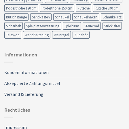
Podesthöhe 120 cm
Podesthöhe 150 cm
Rutsche
Rutsche 240 cm
Rutschstange
Sandkasten
Schaukel
Schaukelhaken
Schaukelsitz
Sicherheit
Spielplatzerweiterung
Spielturm
Steuerrad
Strickleiter
Teleskop
Wandhalterung
Weinregal
Zubehör
Informationen
Kundeninformationen
Akzeptierte Zahlungsmittel
Versand & Lieferung
Rechtliches
Impressum