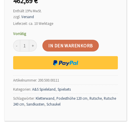
462,69
€
Enthält 19% MwSt.
zzgl.
Versand
Lieferzeit: ca. 10 Werktage
Vorrätig
Spielturm CHRIS 2.0 120cm mit 2,4m Wellenrutsche Set 2 Dach Typ I
IN DEN WARENKORB
Alternative:
Artikelnummer:
200.500.00111
Kategorien:
A&S Spieleland
,
Spielsets
Schlagwörter:
Kletterwand
,
Podesthöhe 120 cm
,
Rutsche
,
Rutsche
240 cm
,
Sandkasten
,
Schaukel